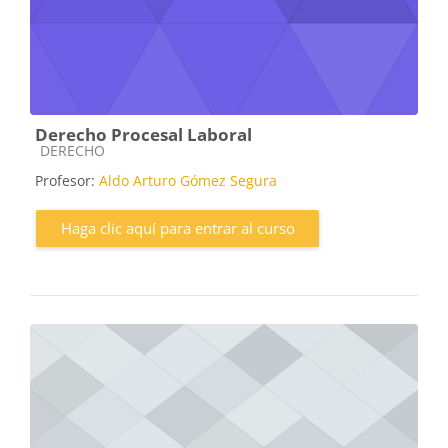
Derecho Procesal Laboral
Categoría de cursos
DERECHO
Profesor:
Aldo Arturo Gómez Segura
Haga clic aquí para entrar al curso