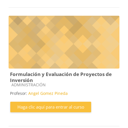
Formulación y Evaluación de Proyectos de
Inversión
Categoría de cursos
ADMINISTRACIÓN
Profesor:
Angel Gomez Pineda
Haga clic aquí para entrar al curso