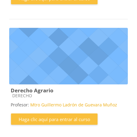
Derecho Agrario
Categoría de cursos
DERECHO
Profesor:
Mtro Guillermo Ladrón de Guevara Muñoz
Haga clic aquí para entrar al curso