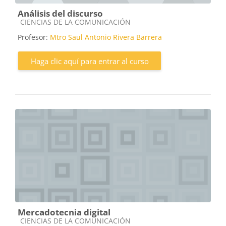
Análisis del discurso
Categoría de cursos
CIENCIAS DE LA COMUNICACIÓN
Profesor:
Mtro Saul Antonio Rivera Barrera
Haga clic aquí para entrar al curso
Mercadotecnia digital
Categoría de cursos
CIENCIAS DE LA COMUNICACIÓN