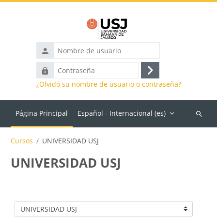
Salta al contenido principal
Nombre
de
Contraseña
usuario
Acceder
¿Olvidó su nombre de usuario o contraseña?
Página Principal
Español - Internacional ‎(es)‎
Buscar
cursos
Cursos
UNIVERSIDAD USJ
UNIVERSIDAD USJ
Categorías