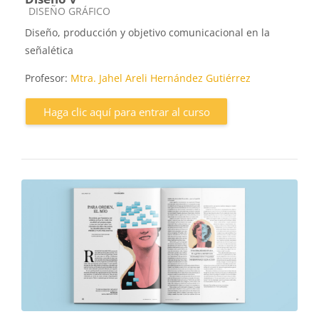
Categoría de cursos
DISEÑO GRÁFICO
Diseño, producción y objetivo comunicacional en la
señalética
Profesor:
Mtra. Jahel Areli Hernández Gutiérrez
Haga clic aquí para entrar al curso