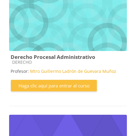
Derecho Procesal Administrativo
Categoría de cursos
DERECHO
Profesor:
Mtro Guillermo Ladrón de Guevara Muñoz
Haga clic aquí para entrar al curso