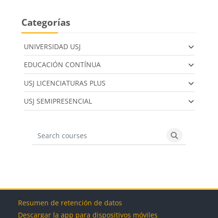
Categorías
UNIVERSIDAD USJ
EDUCACIÓN CONTÍNUA
USJ LICENCIATURAS PLUS
USJ SEMIPRESENCIAL
Search courses
Search cours
Bloques
Bloques
Bloques
Bloques
Resumen de retención de datos
Descargar la app para dispositivos móviles