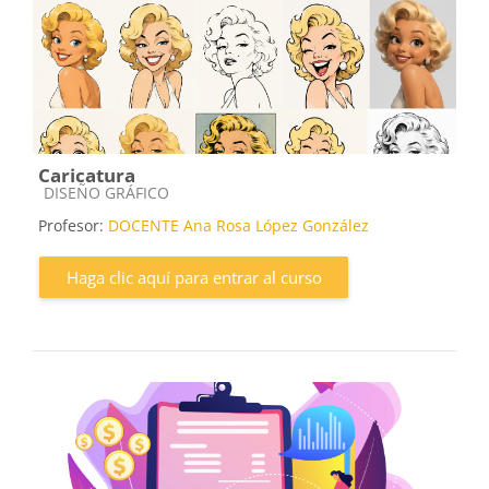
Caricatura
Categoría de cursos
DISEÑO GRÁFICO
Profesor:
DOCENTE Ana Rosa López González
Haga clic aquí para entrar al curso