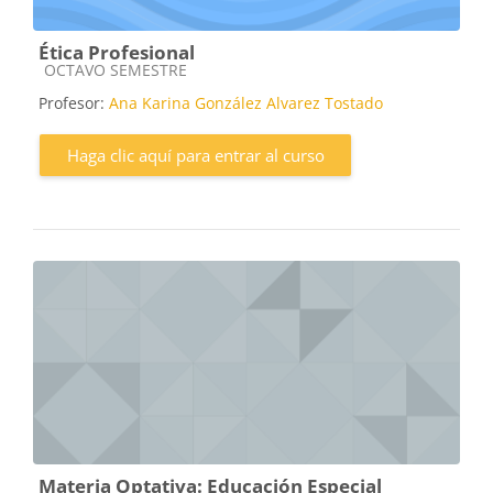
Ética Profesional
Categoría de cursos
OCTAVO SEMESTRE
Profesor:
Ana Karina González Alvarez Tostado
Haga clic aquí para entrar al curso
Materia Optativa: Educación Especial