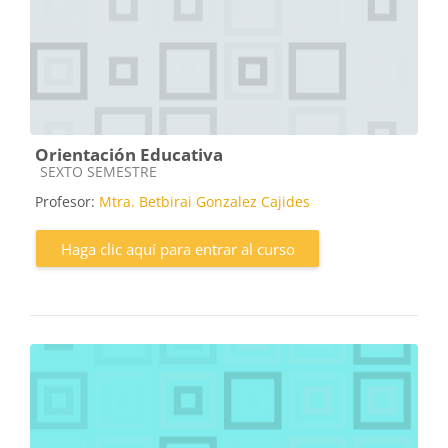
Orientación Educativa
Categoría de cursos
SEXTO SEMESTRE
Profesor:
Mtra. Betbirai Gonzalez Cajides
Haga clic aquí para entrar al curso