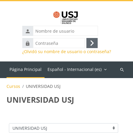
Salta al contenido principal
Nombre
de
Contraseña
usuario
Acceder
¿Olvidó su nombre de usuario o contraseña?
Página Principal
Español - Internacional ‎(es)‎
Buscar
cursos
Cursos
UNIVERSIDAD USJ
UNIVERSIDAD USJ
Categorías