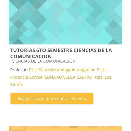
TUTORIAS 6TO SEMESTRE CIENCIAS DE LA
COMUNICACION
Categoría de cursos
CIENCIAS DE LA COMUNICACION
Profesor:
Psic. Sela Mizraím Aguilar Aguilar
,
Psic.
Florencia Correa
,
EDNA FONSECA CASTRO
,
Psic. Luz
Muñoz
Haga clic aquí para entrar al curso