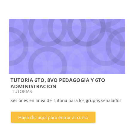
TUTORIA 6TO, 8VO PEDAGOGIA Y 6TO
ADMINISTRACION
Categoría de cursos
TUTORIAS
Sesiones en linea de Tutoría para los grupos señalados
Haga clic aquí para entrar al curso