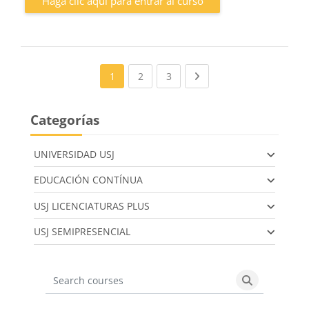
Haga clic aquí para entrar al curso
(current)
(current)
Next page
1
2
3
Categorías
UNIVERSIDAD USJ
EDUCACIÓN CONTÍNUA
USJ LICENCIATURAS PLUS
USJ SEMIPRESENCIAL
Search courses
Search cours