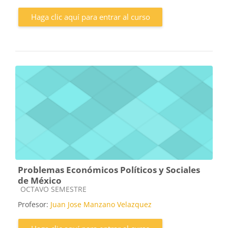
Haga clic aquí para entrar al curso
Problemas Económicos Políticos y Sociales
de México
Categoría de cursos
OCTAVO SEMESTRE
Profesor:
Juan Jose Manzano Velazquez