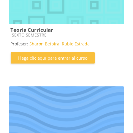
Teoria Curricular
Categoría de cursos
SEXTO SEMESTRE
Profesor:
Sharon Betbirai Rubio Estrada
Haga clic aquí para entrar al curso