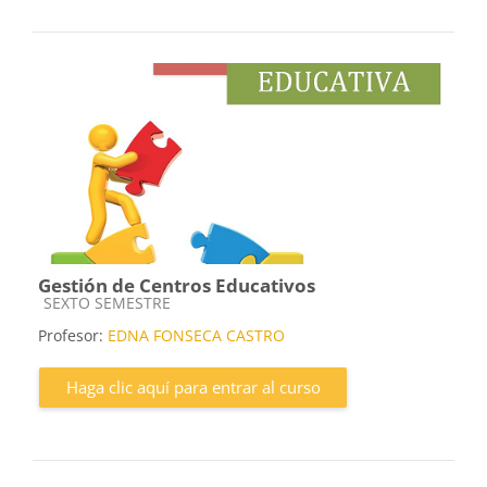
Gestión de Centros Educativos
Categoría de cursos
SEXTO SEMESTRE
Profesor:
EDNA FONSECA CASTRO
Haga clic aquí para entrar al curso