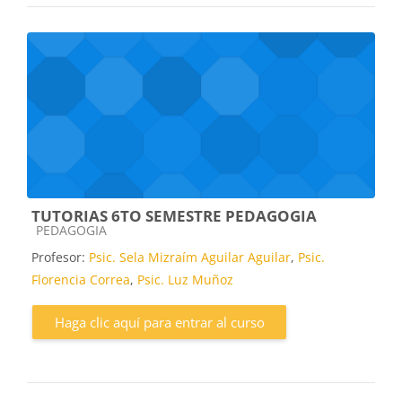
TUTORIAS 6TO SEMESTRE PEDAGOGIA
Categoría de cursos
PEDAGOGIA
Profesor:
Psic. Sela Mizraím Aguilar Aguilar
,
Psic.
Florencia Correa
,
Psic. Luz Muñoz
Haga clic aquí para entrar al curso