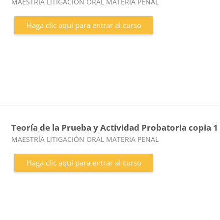
Categoría de cursos
MAESTRÍA LITIGACIÓN ORAL MATERIA PENAL
Haga clic aquí para entrar al curso
Teoría de la Prueba y Actividad Probatoria copia 1
Categoría de cursos
MAESTRÍA LITIGACIÓN ORAL MATERIA PENAL
Haga clic aquí para entrar al curso