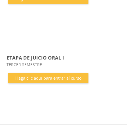
ETAPA DE JUICIO ORAL I
Categoría de cursos
TERCER SEMESTRE
Haga clic aquí para entrar al curso