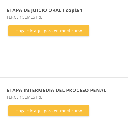
ETAPA DE JUICIO ORAL I copia 1
Categoría de cursos
TERCER SEMESTRE
Haga clic aquí para entrar al curso
ETAPA INTERMEDIA DEL PROCESO PENAL
Categoría de cursos
TERCER SEMESTRE
Haga clic aquí para entrar al curso