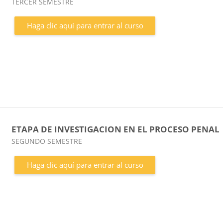
Categoría de cursos
TERCER SEMESTRE
Haga clic aquí para entrar al curso
ETAPA DE INVESTIGACION EN EL PROCESO PENAL
Categoría de cursos
SEGUNDO SEMESTRE
Haga clic aquí para entrar al curso